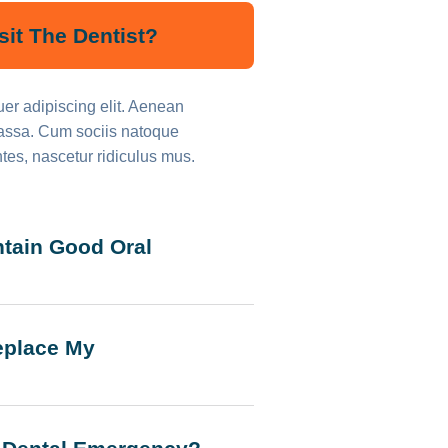
sit The Dentist?
er adipiscing elit. Aenean
assa. Cum sociis natoque
tes, nascetur ridiculus mus.
ntain Good Oral
eplace My