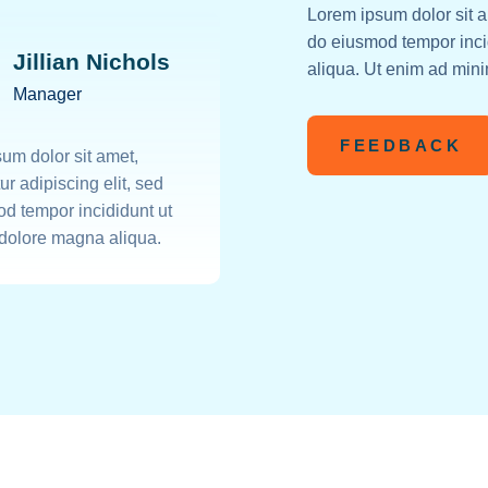
Lorem ipsum dolor sit a
do eiusmod tempor inci
Beatrice
Jillian Nichols
aliqua. Ut enim ad min
Chavez
Manager
Accounting
FEEDBACK
um dolor sit amet,
Lorem ipsum dolor sit am
ur adipiscing elit, sed
consectetur adipiscing el
d tempor incididunt ut
do eiusmod tempor incidi
 dolore magna aliqua.
labore et dolore magna a