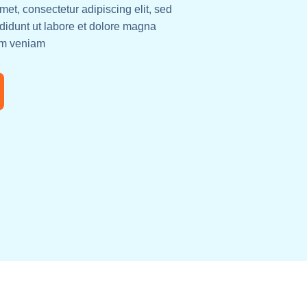
met, consectetur adipiscing elit, sed
didunt ut labore et dolore magna
Damian
im veniam
Stevens
Web Design
et,
Lorem ipsum dolor sit amet,
it, sed
consectetur adipiscing elit, sed
dunt ut
do eiusmod tempor incididunt ut
liqua.
labore et dolore magna aliqua.