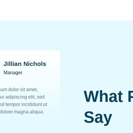
Beatrice
Jillian Nichols
Chavez
Manager
Accounting
um dolor sit amet,
What 
Lorem ipsum dolor sit am
ur adipiscing elit, sed
consectetur adipiscing el
d tempor incididunt ut
do eiusmod tempor incidi
Say
 dolore magna aliqua.
labore et dolore magna a