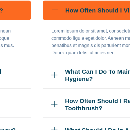
t?
How Often Should I Vi
Aenean
Lorem ipsum dolor sit amet, consectetu
toque
commodo ligula eget dolor. Aenean m
us mus.
penatibus et magnis dis parturient mon
Donec quam felis, ultricies nec,
l
What Can I Do To Mai
Hygiene?
How Often Should I R
Toothbrush?